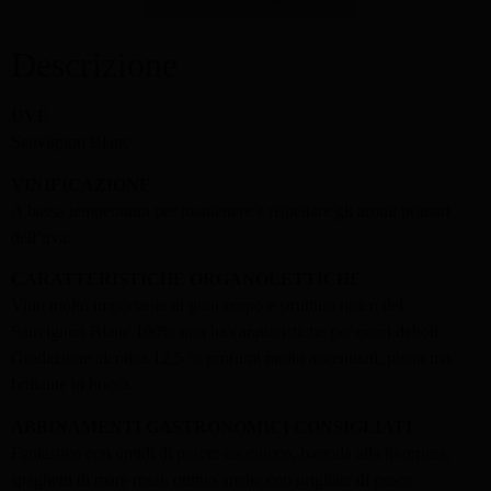
Descrizione
UVE
Sauvignon Blanc.
VINIFICAZIONE
A bassa temperatura per mantenere e rispettare gli aromi primari
dell’uva.
CARATTERISTICHE ORGANOLETTICHE
Vino molto importante di gran corpo e struttura tipico del
Sauvignon Blanc 100% non ha caratteristiche per cuori deboli.
Gradazione alcolica 12,5 % profumi molto accentuati, pieno ma
brillante in bocca.
ABBINAMENTI GASTRONOMICI CONSIGLIATI
Fantastico con umidi di pesce: cacciucco, baccalà alla livornese,
spaghetti di mare rossi, ottimo anche con grigliate di pesce.