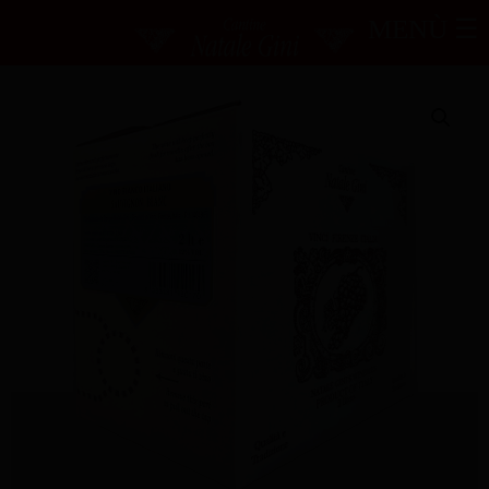
Home
/
Vini
/ Sauvignon Blanc
MENÙ ☰