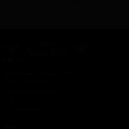
Scegli
Aggiungi al carrello
GINS s.r.l.
Via Provinciale di Mercatale, 203
50059 – Vinci (Firenze)
Telefono+39 0571 509434
Email:
natale.gini@gins.it
P.I. 04195790482
Menù