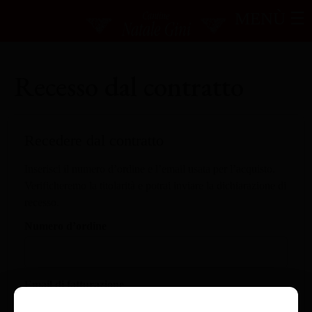
MENÙ ☰
Recesso dal contratto
Recedere dal contratto
Inserisci il numero d’ordine e l’email usata per l’acquisto.
Verificheremo la titolarità e potrai inviare la dichiarazione di
recesso.
Numero d’ordine
Email di fatturazione