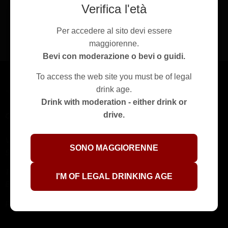
Verifica l'età
Recedere dal contratto qui
Per accedere al sito devi essere
maggiorenne.
Bevi con moderazione o bevi o guidi.
To access the web site you must be of legal
drink age.
Drink with moderation - either drink or
drive.
GINS s.r.l.
Via Provinciale di Mercatale, 203
SONO MAGGIORENNE
50059 – Vinci (Firenze)
Telefono+39 0571 509434
I'M OF LEGAL DRINKING AGE
Email:
natale.gini@gins.it
P.I. 04195790482